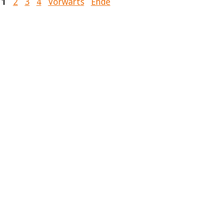
1
2
3
4
Vorwärts
Ende