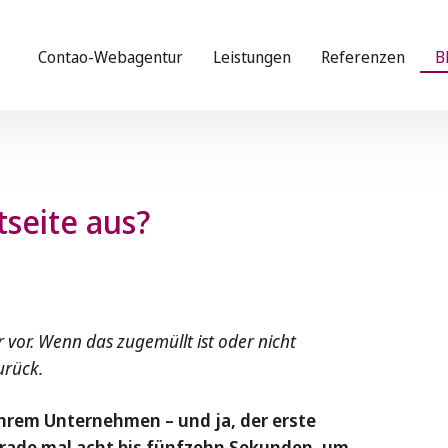
Contao-Webagentur
Leistungen
Referenzen
B
seite aus?
er vor. Wenn das zugemüllt ist oder nicht
urück.
 Ihrem Unternehmen – und ja, der erste
gerade mal acht bis fünfzehn Sekunden, um